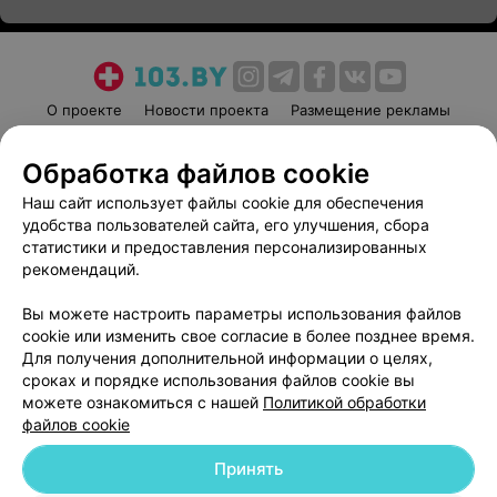
О проекте
Новости проекта
Размещение рекламы
Медицинский маркетинг
Публичный договор
Обработка файлов cookie
Пользовательское соглашение
Способы оплаты
Наш сайт использует файлы cookie для обеспечения
Вакансии
Партнеры
удобства пользователей сайта, его улучшения, сбора
Написать руководителю 103.by
статистики и предоставления персонализированных
Написать в поддержку
рекомендаций.
Персональные настройки cookie
Вы можете настроить параметры использования файлов
Обработка персональных данных
cookie или изменить свое согласие в более позднее время.
Для получения дополнительной информации о целях,
сроках и порядке использования файлов cookie вы
можете ознакомиться с нашей
Политикой обработки
файлов cookie
Принять
© 2026 ООО «Артокс Лаб», УНП 191700409
| 220012, Республика Беларусь,