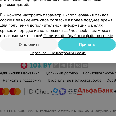
рекомендаций.
Вы можете настроить параметры использования файлов
cookie или изменить свое согласие в более позднее время.
Для получения дополнительной информации о целях,
сроках и порядке использования файлов cookie вы можете
Рекомендую
ознакомиться с нашей
Политикой обработки файлов cookie
Отклонить
Принять
Персональные настройки Cookie
едицинский маркетинг
Публичный договор
Пользовательское 
Написать в поддержку
Персональные настройки cookie
Обра
б», УНП 191700409
| 220012, Республика Беларусь, г. Минск, улица Толбухина, 2, п