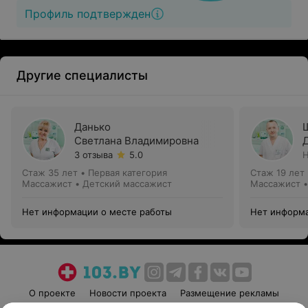
Профиль подтвержден
Другие специалисты
Данько
Светлана Владимировна
3 отзыва
5.0
Н
Стаж 35 лет
•
Первая категория
Стаж 19 лет
Массажист • Детский массажист
Массажист •
Нет информации о месте работы
Нет информа
О проекте
Новости проекта
Размещение рекламы