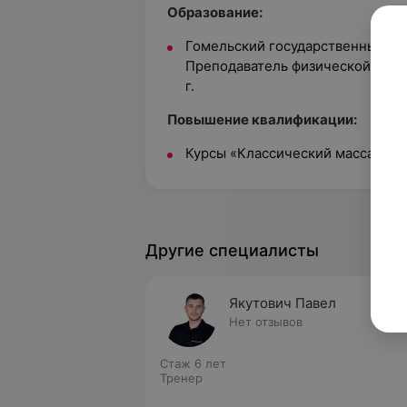
Образование:
Гомельский государственный ун
Преподаватель физической культ
г.
Повышение квалификации:
Курсы «Классический массаж», 2
Другие специалисты
Якутович Павел
Нет отзывов
Стаж 6 лет
Тренер