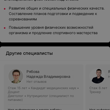
Развитие общих и специальных физических качеств.
Составление планов подготовки и подведение к
соревнованиям
Повышение уровня физических возможностей
организма и продление спортивного мастерства
Другие специалисты
Рябова
Надежда Владимировна
Н
Нет отзывов
Стаж 15 лет
•
Кандидат медицинских наук •
Стаж 6 лет
Доцент
Тренер
Диетолог • Нутрициолог (специалист по
питанию)
Нет информации о месте работы
Нет информа