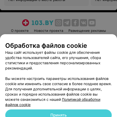
О проекте
Новости проекта
Размещение рекламы
Медицинский маркетинг
Публичный договор
Обработка файлов cookie
Пользовательское соглашение
Способы оплаты
Наш сайт использует файлы cookie для обеспечения
Вакансии
Партнеры
удобства пользователей сайта, его улучшения, сбора
Написать руководителю 103.by
статистики и предоставления персонализированных
Написать в поддержку
рекомендаций.
Персональные настройки cookie
Вы можете настроить параметры использования файлов
Обработка персональных данных
cookie или изменить свое согласие в более позднее время.
Для получения дополнительной информации о целях,
сроках и порядке использования файлов cookie вы
можете ознакомиться с нашей
Политикой обработки
файлов cookie
Принять