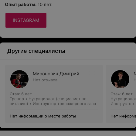
Опыт работы:
10 лет.
INSTAGRAM
Другие специалисты
Миронович Дмитрий
Нет отзывов
Н
Стаж 6 лет
Стаж 6 лет
Тренер • Нутрициолог (специалист по
Нутрициолог
питанию) • Инструктор тренажерного зала
Инструктор 
тренер
Нет информации о месте работы
Нет информа