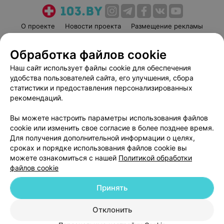
О проекте
Новости проекта
Размещение рекламы
Медицинский маркетинг
Публичный договор
Обработка файлов cookie
Пользовательское соглашение
Способы оплаты
Наш сайт использует файлы cookie для обеспечения
Вакансии
Партнеры
удобства пользователей сайта, его улучшения, сбора
Написать руководителю 103.by
статистики и предоставления персонализированных
Написать в поддержку
рекомендаций.
Персональные настройки cookie
Вы можете настроить параметры использования файлов
Обработка персональных данных
cookie или изменить свое согласие в более позднее время.
Для получения дополнительной информации о целях,
сроках и порядке использования файлов cookie вы
можете ознакомиться с нашей
Политикой обработки
файлов cookie
Принять
© 2026 ООО «Артокс Лаб», УНП 191700409
| 220012, Республика Беларусь,
г. Минск, улица Толбухина, 2, пом. 16 | help@103.by
Отклонить
Служба поддержки
+375 291212755