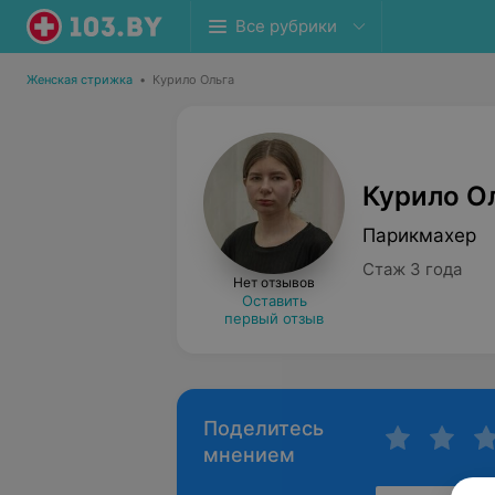
Все рубрики
Женская стрижка
•
Курило Ольга
Курило О
Парикмахер
Стаж 3 года
Нет отзывов
Оставить
первый отзыв
Поделитесь
мнением