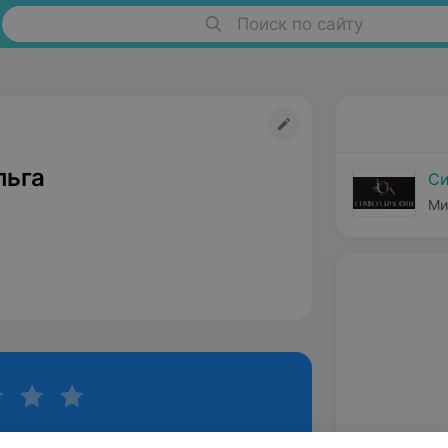
Поиск по сайту
льга
Си
Ми