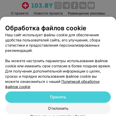
О проекте
Новости проекта
Размещение рекламы
Медицинский маркетинг
Публичный договор
Обработка файлов cookie
Пользовательское соглашение
Способы оплаты
Наш сайт использует файлы cookie для обеспечения
Вакансии
Партнеры
удобства пользователей сайта, его улучшения, сбора
Написать руководителю 103.by
статистики и предоставления персонализированных
Написать в поддержку
рекомендаций.
Персональные настройки cookie
Вы можете настроить параметры использования файлов
Обработка персональных данных
cookie или изменить свое согласие в более позднее время.
Для получения дополнительной информации о целях,
сроках и порядке использования файлов cookie вы
можете ознакомиться с нашей
Политикой обработки
файлов cookie
Принять
© 2026 ООО «Артокс Лаб», УНП 191700409
| 220012, Республика Беларусь,
г. Минск, улица Толбухина, 2, пом. 16 | help@103.by
Отклонить
Служба поддержки
+375 291212755