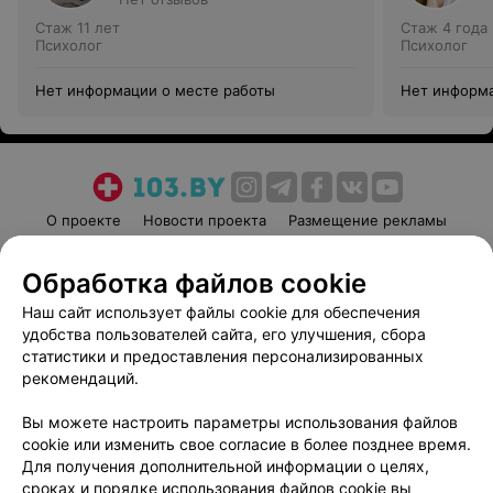
Стаж 11 лет
Стаж 4 года
Психолог
Психолог
Нет информации о месте работы
Нет информа
О проекте
Новости проекта
Размещение рекламы
Медицинский маркетинг
Публичный договор
Обработка файлов cookie
Пользовательское соглашение
Способы оплаты
Наш сайт использует файлы cookie для обеспечения
Вакансии
Партнеры
удобства пользователей сайта, его улучшения, сбора
Написать руководителю 103.by
статистики и предоставления персонализированных
Написать в поддержку
рекомендаций.
Персональные настройки cookie
Вы можете настроить параметры использования файлов
Обработка персональных данных
cookie или изменить свое согласие в более позднее время.
Для получения дополнительной информации о целях,
сроках и порядке использования файлов cookie вы