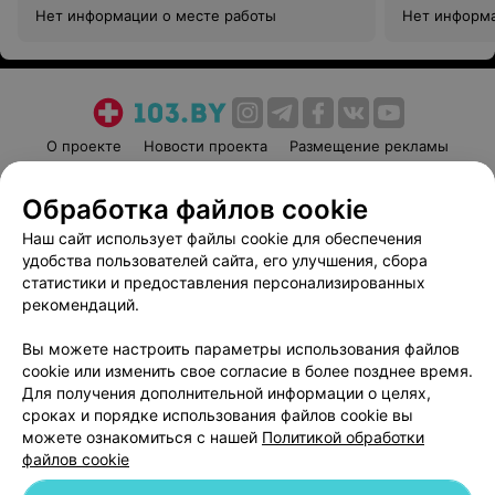
Нет информации о месте работы
Нет информа
О проекте
Новости проекта
Размещение рекламы
Медицинский маркетинг
Публичный договор
Обработка файлов cookie
Пользовательское соглашение
Способы оплаты
Наш сайт использует файлы cookie для обеспечения
Вакансии
Партнеры
удобства пользователей сайта, его улучшения, сбора
Написать руководителю 103.by
статистики и предоставления персонализированных
Написать в поддержку
рекомендаций.
Персональные настройки cookie
Вы можете настроить параметры использования файлов
Обработка персональных данных
cookie или изменить свое согласие в более позднее время.
Для получения дополнительной информации о целях,
сроках и порядке использования файлов cookie вы
можете ознакомиться с нашей
Политикой обработки
файлов cookie