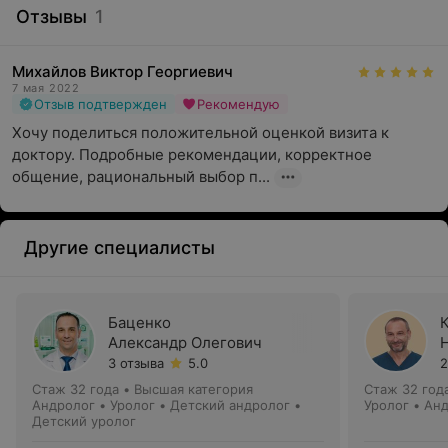
Отзывы
1
Михайлов Виктор Георгиевич
7 мая 2022
Отзыв подтвержден
Рекомендую
Хочу поделиться положительной оценкой визита к 
доктору. Подробные рекомендации, корректное 
общение, рациональный выбор п...
Другие специалисты
Баценко
Александр Олегович
3 отзыва
5.0
2
Стаж 32 года
•
Высшая категория
Стаж 32 год
Андролог • Уролог • Детский андролог •
Уролог • Ан
Детский уролог