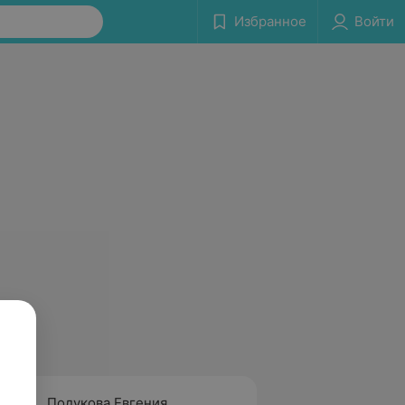
Избранное
Войти
Подукова Евгения
Павло