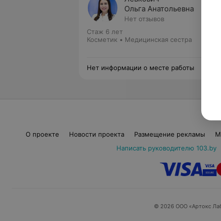
Ольга Анатольевна
Нет отзывов
Стаж 6 лет
Косметик • Медицинская сестра
Нет информации о месте работы
О проекте
Новости проекта
Размещение рекламы
М
Написать руководителю 103.by
© 2026 ООО «Артокс Ла