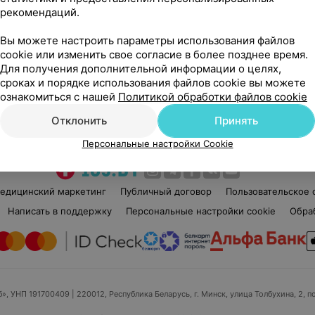
рекомендаций.
Нет отзывов
Вы можете настроить параметры использования файлов
Стаж 11 лет
•
5-й разряд
Ста
cookie или изменить свое согласие в более позднее время.
Косметик
Кос
Для получения дополнительной информации о целях,
сроках и порядке использования файлов cookie вы можете
ознакомиться с нашей
Политикой обработки файлов cookie
Нет информации о месте работы
Нет
Отклонить
Принять
Персональные настройки Cookie
едицинский маркетинг
Публичный договор
Пользовательское 
Написать в поддержку
Персональные настройки cookie
Обра
б», УНП 191700409
| 220012, Республика Беларусь, г. Минск, улица Толбухина, 2, п