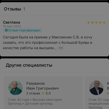
Отзывы
1
Светлана
19 мая 2025
Отзыв подтвержден
Сегодня была на приеме у Максимчик С.В. и хочу 
сказать, что это профессионал с большой буквы и 
качество работы на высшем...
Другие специалисты
Разуванов
Иван Григорьевич
2 отзыва
5.0
Н
Стаж 42 года
•
Высшая категория
Стаж 52 год
Ортопед • Детский ортопед
медицинских
Ортопед