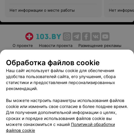
Нет информации о месте работы
Нет информа
О проекте
Новости проекта
Размещение рекламы
Медицинский маркетинг
Публичный договор
Обработка файлов cookie
Пользовательское соглашение
Способы оплаты
Наш сайт использует файлы cookie для обеспечения
Вакансии
Партнеры
удобства пользователей сайта, его улучшения, сбора
Написать руководителю 103.by
статистики и предоставления персонализированных
Написать в поддержку
рекомендаций.
Персональные настройки cookie
Вы можете настроить параметры использования файлов
Обработка персональных данных
cookie или изменить свое согласие в более позднее время.
Для получения дополнительной информации о целях,
сроках и порядке использования файлов cookie вы
можете ознакомиться с нашей
Политикой обработки
файлов cookie