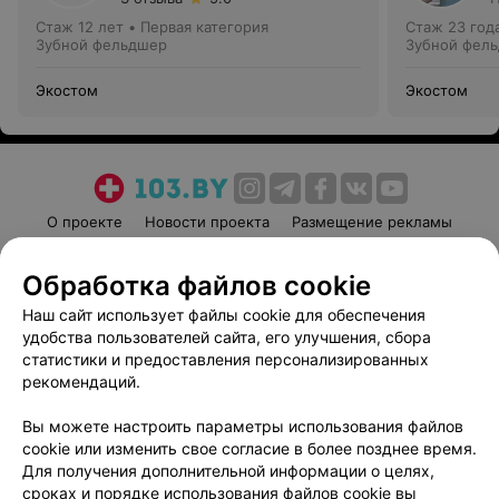
Стаж 12 лет
•
Первая категория
Стаж 23 год
Зубной фельдшер
Зубной фел
Экостом
Экостом
О проекте
Новости проекта
Размещение рекламы
Медицинский маркетинг
Публичный договор
Обработка файлов cookie
Пользовательское соглашение
Способы оплаты
Наш сайт использует файлы cookie для обеспечения
Вакансии
Партнеры
удобства пользователей сайта, его улучшения, сбора
Написать руководителю 103.by
статистики и предоставления персонализированных
Написать в поддержку
рекомендаций.
Персональные настройки cookie
Вы можете настроить параметры использования файлов
Обработка персональных данных
cookie или изменить свое согласие в более позднее время.
Для получения дополнительной информации о целях,
сроках и порядке использования файлов cookie вы