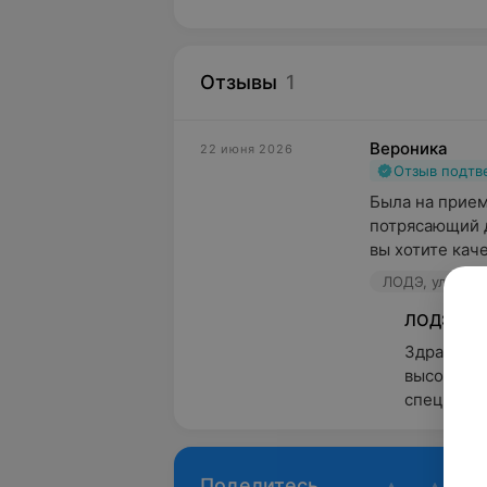
Отзывы
1
Вероника
22 июня 2026
Отзыв подт
Была на приеме
потрясающий д
вы хотите каче
ЛОДЭ, ул. Б.Тр
ЛОДЭ
Здравству
высокую о
специалис
Поделитесь