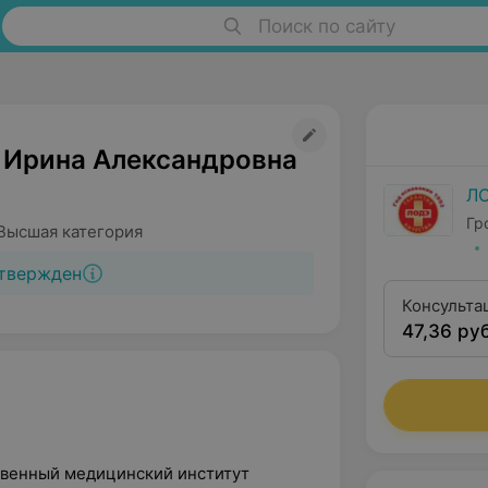
Поиск по сайту
 Ирина Александровна
Л
Гр
Высшая категория
твержден
Консульта
47,36 руб
категории
ственный медицинский институт