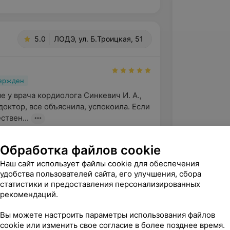
5.0
ЛОДЭ, ул. Б.Троицкая, 51
вержден
 у врача кордиолога Синкевич И. А., 
октор, все объяснила, успокоила. Если 
ствен...
оицкая, 51
Обработка файлов cookie
Наш сайт использует файлы cookie для обеспечения
йте, Вероника! Благодарим Вас за 
удобства пользователей сайта, его улучшения, сбора
ценку и тёплые слова в адрес нашего 
статистики и предоставления персонализированных
та. Мы рады, что приём п...
рекомендаций.
Вы можете настроить параметры использования файлов
cookie или изменить свое согласие в более позднее время.