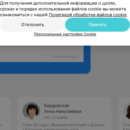
Для получения дополнительной информации о целях,
сроках и порядке использования файлов cookie вы можете
ознакомиться с нашей
Политикой обработки файлов cookie
Отклонить
Принять
Персональные настройки Cookie
Рекомендую
Бердовская
Анна Николаевна
Нет отзывов
р
Стаж 32 года
•
Высшая категория
•
Доцент
Ста
• Кандидат медицинских наук
Кар