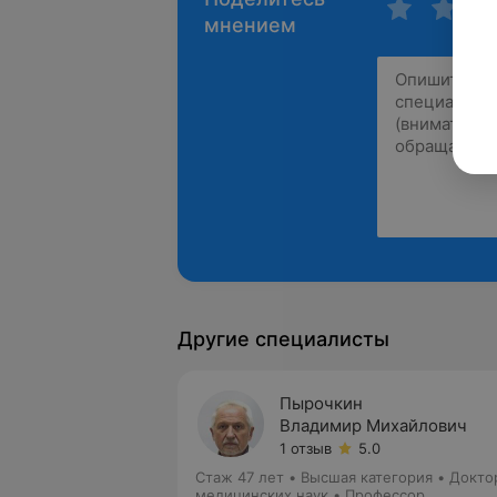
мнением
Другие специалисты
Пырочкин
Владимир Михайлович
1 отзыв
5.0
Стаж 47 лет
•
Высшая категория
•
Докто
медицинских наук • Профессор