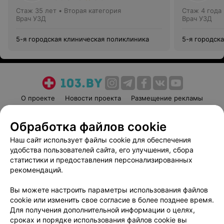
Стаж 35 лет
•
Вторая категория
Стаж 4 года
Врач УЗД
Врач УЗД
5-я городская клиническая поликлиника
5-я городск
О проекте
Новости проекта
Размещение рекламы
Медицинский маркетинг
Публичный договор
Обработка файлов cookie
Пользовательское соглашение
Способы оплаты
Наш сайт использует файлы cookie для обеспечения
Вакансии
Партнеры
удобства пользователей сайта, его улучшения, сбора
Написать руководителю 103.by
статистики и предоставления персонализированных
Написать в поддержку
рекомендаций.
Персональные настройки cookie
Вы можете настроить параметры использования файлов
Обработка персональных данных
cookie или изменить свое согласие в более позднее время.
Для получения дополнительной информации о целях,
сроках и порядке использования файлов cookie вы