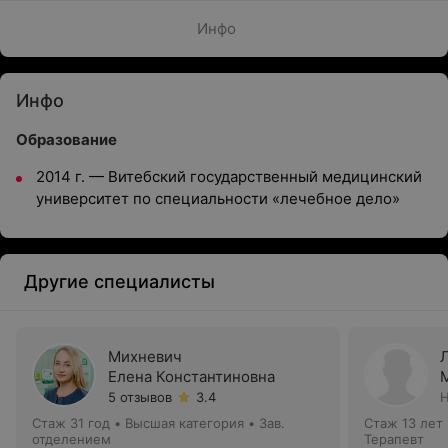
Инфо
Инфо
Образование
2014 г. — Витебский государственный медицинский
университет по специальности «лечебное дело»
Другие специалисты
Михневич
Елена Константиновна
5 отзывов
3.4
Н
Стаж 31 год
•
Высшая категория
•
Зав.
Стаж 13 лет
отделением
Терапевт