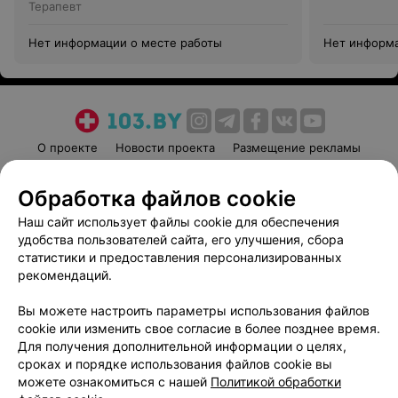
Терапевт
Нет информации о месте работы
Нет информа
О проекте
Новости проекта
Размещение рекламы
Медицинский маркетинг
Публичный договор
Обработка файлов cookie
Пользовательское соглашение
Способы оплаты
Наш сайт использует файлы cookie для обеспечения
Вакансии
Партнеры
удобства пользователей сайта, его улучшения, сбора
Написать руководителю 103.by
статистики и предоставления персонализированных
Написать в поддержку
рекомендаций.
Персональные настройки cookie
Вы можете настроить параметры использования файлов
Обработка персональных данных
cookie или изменить свое согласие в более позднее время.
Для получения дополнительной информации о целях,
сроках и порядке использования файлов cookie вы
можете ознакомиться с нашей
Политикой обработки