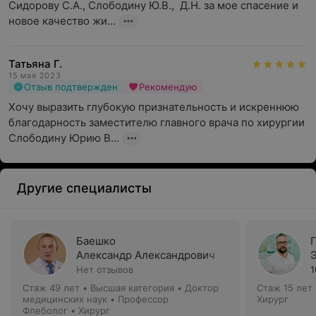
Сидорову С.А., Слободину Ю.В.,  Д.Н. за мое спасение и 
новое качество жи...
Татьяна Г.
15 мая 2023
Отзыв подтвержден
Рекомендую
Хочу выразить глубокую признательность и искреннюю 
благодарность заместителю главного врача по хирургии 
Слободину Юрию В...
Другие специалисты
Баешко
Александр Александрович
Нет отзывов
1
Стаж 49 лет
•
Высшая категория
•
Доктор
Стаж 15 лет
медицинских наук • Профессор
Хирург
Флеболог • Хирург