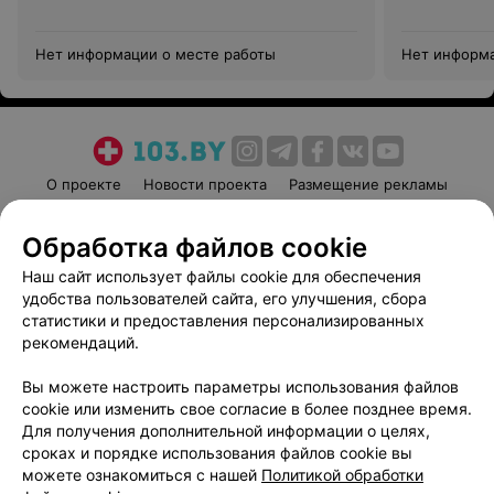
Нет информации о месте работы
Нет информа
О проекте
Новости проекта
Размещение рекламы
Медицинский маркетинг
Публичный договор
Обработка файлов cookie
Пользовательское соглашение
Способы оплаты
Наш сайт использует файлы cookie для обеспечения
Вакансии
Партнеры
удобства пользователей сайта, его улучшения, сбора
Написать руководителю 103.by
статистики и предоставления персонализированных
Написать в поддержку
рекомендаций.
Персональные настройки cookie
Вы можете настроить параметры использования файлов
Обработка персональных данных
cookie или изменить свое согласие в более позднее время.
Для получения дополнительной информации о целях,
сроках и порядке использования файлов cookie вы
можете ознакомиться с нашей
Политикой обработки