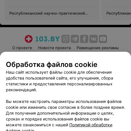
Республиканский научно-практический
Республикан
центр медицинской экспертизы и
центр медиц
реабилитации
реабилитац
О проекте
Новости проекта
Размещение рекламы
Медицинский маркетинг
Публичный договор
Обработка файлов cookie
Пользовательское соглашение
Способы оплаты
Наш сайт использует файлы cookie для обеспечения
Вакансии
Партнеры
удобства пользователей сайта, его улучшения, сбора
Написать руководителю 103.by
статистики и предоставления персонализированных
Написать в поддержку
рекомендаций.
Персональные настройки cookie
Вы можете настроить параметры использования файлов
Обработка персональных данных
cookie или изменить свое согласие в более позднее время.
Для получения дополнительной информации о целях,
сроках и порядке использования файлов cookie вы
можете ознакомиться с нашей
Политикой обработки
файлов cookie