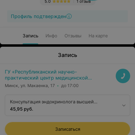
5.0
1 отзыв
Профиль подтвержден
Запись
Инфо
Отзывы
На карте
Запись
ГУ «Республиканский научно-
практический центр медицинской
экспертизы и реабилитаци»
Минск, ул. Макаенка, 17
до 17:00
Консультация эндокринолога высшей
квалификационной категории
45,95 руб.
Записаться