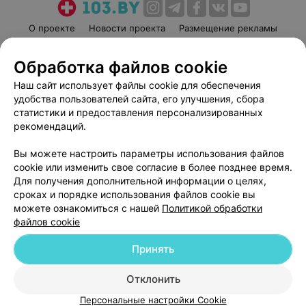
О проекте
Новости проекта
Размещение рекламы
Медицинский маркетинг
Публичный договор
Обработка файлов cookie
Пользовательское соглашение
Способы оплаты
Наш сайт использует файлы cookie для обеспечения
Вакансии
Партнеры
удобства пользователей сайта, его улучшения, сбора
Написать руководителю 103.by
статистики и предоставления персонализированных
Написать в поддержку
рекомендаций.
Персональные настройки cookie
Вы можете настроить параметры использования файлов
Обработка персональных данных
cookie или изменить свое согласие в более позднее время.
Для получения дополнительной информации о целях,
сроках и порядке использования файлов cookie вы
можете ознакомиться с нашей
Политикой обработки
файлов cookie
Принять
© 2026 ООО «Артокс Лаб», УНП 191700409
| 220012, Республика Беларусь,
г. Минск, улица Толбухина, 2, пом. 16 | help@103.by
Отклонить
Служба поддержки
+375 291212755
Персональные настройки Cookie