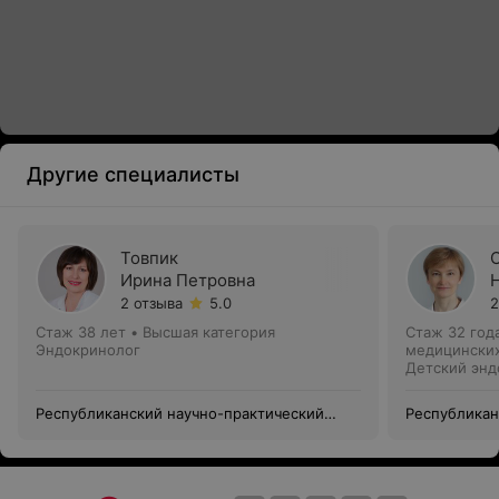
Другие специалисты
Товпик
Ирина Петровна
2 отзыва
5.0
2
Стаж 38 лет
•
Высшая категория
Стаж 32 год
Эндокринолог
медицинских
Детский энд
Республиканский научно-практический
Республикан
центр медицинской экспертизы и
центр медиц
реабилитации
реабилитац