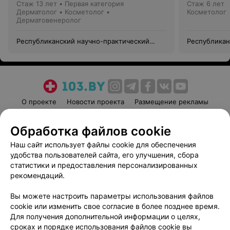
Стаж 13 лет
•
Первая категория
Стаж 6 лет
Дерматолог • Косметолог •
Косметолог
Дерматовенеролог
Республиканский научно-практический
Республикан
центр медицинской экспертизы и
центр медиц
реабилитации
реабилитац
О проекте
Новости проекта
Размещение рекламы
Медицинский маркетинг
Публичный договор
Обработка файлов cookie
Пользовательское соглашение
Способы оплаты
Наш сайт использует файлы cookie для обеспечения
Вакансии
Партнеры
удобства пользователей сайта, его улучшения, сбора
Написать руководителю 103.by
статистики и предоставления персонализированных
Написать в поддержку
рекомендаций.
Персональные настройки cookie
Вы можете настроить параметры использования файлов
Обработка персональных данных
cookie или изменить свое согласие в более позднее время.
Для получения дополнительной информации о целях,
сроках и порядке использования файлов cookie вы