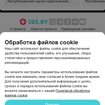
Республиканский научно-практический
Республикан
центр медицинской экспертизы и
центр медиц
реабилитации
реабилитац
О проекте
Новости проекта
Размещение рекламы
Медицинский маркетинг
Публичный договор
Обработка файлов cookie
Пользовательское соглашение
Способы оплаты
Наш сайт использует файлы cookie для обеспечения
Вакансии
Партнеры
удобства пользователей сайта, его улучшения, сбора
Написать руководителю 103.by
статистики и предоставления персонализированных
Написать в поддержку
рекомендаций.
Персональные настройки cookie
Вы можете настроить параметры использования файлов
Обработка персональных данных
cookie или изменить свое согласие в более позднее время.
Для получения дополнительной информации о целях,
сроках и порядке использования файлов cookie вы
можете ознакомиться с нашей
Политикой обработки
файлов cookie
Принять