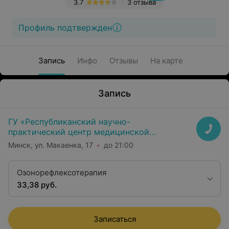
3.7
3 отзыва
Профиль подтвержден
Запись
Инфо
Отзывы
На карте
Запись
ГУ «Республиканский научно-
практический центр медицинской
экспертизы и реабилитаци»
Минск, ул. Макаенка, 17
до 21:00
Озонорефлексотерапия
33,38 руб.
Записаться