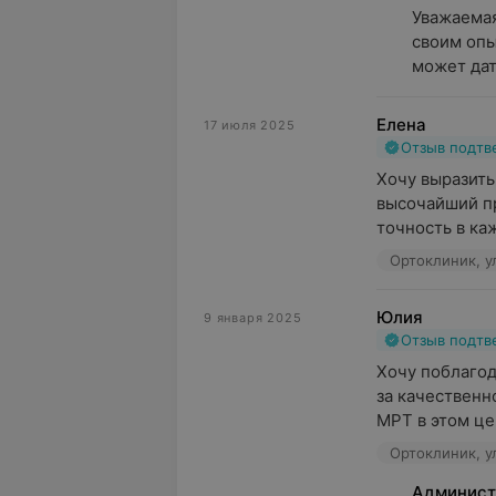
Уважаемая
своим опы
может дать
Елена
17 июля 2025
Отзыв подт
Хочу выразить
высочайший пр
точность в каж
Ортоклиник, у
Юлия
9 января 2025
Отзыв подт
Хочу поблагод
за качественн
МРТ в этом цен
Ортоклиник, у
Админист