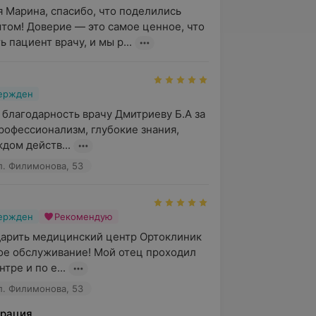
 Марина, спасибо, что поделились 
том! Доверие — это самое ценное, что 
 пациент врачу, и мы р...
вержден
 благодарность врачу Дмитриеву Б.А за 
офессионализм, глубокие знания, 
дом действ...
л. Филимонова, 53
вержден
Рекомендую
арить медицинский центр Ортоклиник 
ое обслуживание! Мой отец проходил 
тре и по е...
л. Филимонова, 53
рация