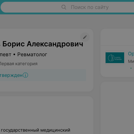
Поиск по сайту
 Борис Александрович
Ор
певт • Ревматолог
Ми
Первая категория
твержден
й государственный медицинский