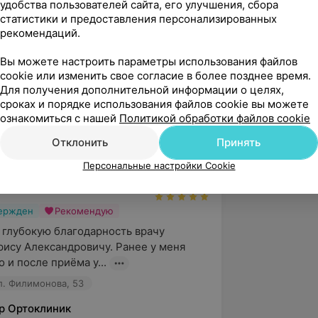
удобства пользователей сайта, его улучшения, сбора
статистики и предоставления персонализированных
рекомендаций.
Вы можете настроить параметры использования файлов
cookie или изменить свое согласие в более позднее время.
ификаты
Для получения дополнительной информации о целях,
сроках и порядке использования файлов cookie вы можете
ознакомиться с нашей
Политикой обработки файлов cookie
Отклонить
Принять
5.0
Ортоклиник, ул. Филимонова, 53
Персональные настройки Cookie
вержден
Рекомендую
 глубокую благодарность врачу 
ису Александровичу. Ранее у меня 
 и после приёма у...
л. Филимонова, 53
р Ортоклиник