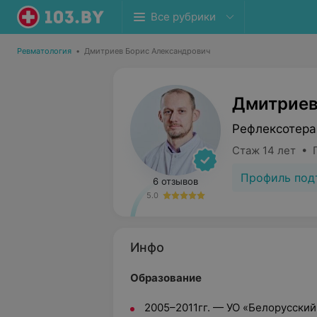
Все рубрики
Ревматология
•
Дмитриев Борис Александрович
Дмитриев
Рефлексотера
Стаж 14 лет • 
Профиль под
6 отзывов
5.0
Инфо
Образование
2005–2011гг. — УО «Белорусски