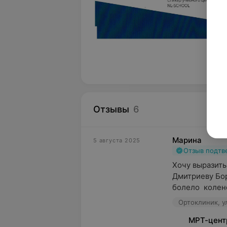
Серт
Отзывы
6
Марина
5 августа 2025
Отзыв подт
Хочу выразить
Дмитриеву Бор
болело  колено
Ортоклиник, у
МРТ-цент