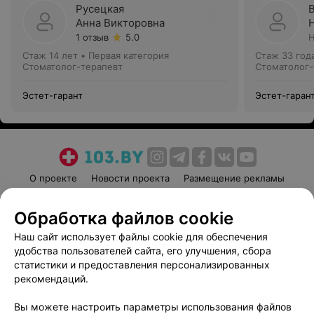
Русецкая
Анна Викторовна
1 отзыв
5.0
Н
Стаж 14 лет
•
Первая категория
Стаж 33 год
Стоматолог-терапевт
Стоматолог-
Эстет-гарант
Эстет-гаран
О проекте
Новости проекта
Размещение рекламы
Медицинский маркетинг
Публичный договор
Обработка файлов cookie
Пользовательское соглашение
Способы оплаты
Наш сайт использует файлы cookie для обеспечения
Вакансии
Партнеры
удобства пользователей сайта, его улучшения, сбора
Написать руководителю 103.by
статистики и предоставления персонализированных
Написать в поддержку
рекомендаций.
Персональные настройки cookie
Вы можете настроить параметры использования файлов