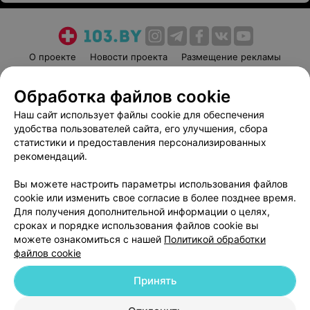
О проекте
Новости проекта
Размещение рекламы
Медицинский маркетинг
Публичный договор
Обработка файлов cookie
Пользовательское соглашение
Способы оплаты
Наш сайт использует файлы cookie для обеспечения
Вакансии
Партнеры
удобства пользователей сайта, его улучшения, сбора
Написать руководителю 103.by
статистики и предоставления персонализированных
Написать в поддержку
рекомендаций.
Персональные настройки cookie
Вы можете настроить параметры использования файлов
Обработка персональных данных
cookie или изменить свое согласие в более позднее время.
Для получения дополнительной информации о целях,
сроках и порядке использования файлов cookie вы
можете ознакомиться с нашей
Политикой обработки
файлов cookie
Принять
© 2026 ООО «Артокс Лаб», УНП 191700409
| 220012, Республика Беларусь,
г. Минск, улица Толбухина, 2, пом. 16 | help@103.by