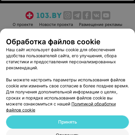
О проекте
Новости проекта
Размещение рекламы
Медицинский маркетинг
Публичный договор
Обработка файлов cookie
Пользовательское соглашение
Способы оплаты
Наш сайт использует файлы cookie для обеспечения
Вакансии
Партнеры
удобства пользователей сайта, его улучшения, сбора
Написать руководителю 103.by
статистики и предоставления персонализированных
Написать в поддержку
рекомендаций.
Персональные настройки cookie
Вы можете настроить параметры использования файлов
Обработка персональных данных
cookie или изменить свое согласие в более позднее время.
Для получения дополнительной информации о целях,
сроках и порядке использования файлов cookie вы
можете ознакомиться с нашей
Политикой обработки
файлов cookie
Принять
© 2026 ООО «Артокс Лаб», УНП 191700409
| 220012, Республика Беларусь,
г. Минск, улица Толбухина, 2, пом. 16 | help@103.by