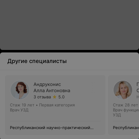
Другие специалисты
Андруконис
Алла Антоновна
3 отзыва
5.0
Н
Стаж 19 лет
•
Первая категория
Стаж 28 лет
Врач УЗД
Врач функци
УЗД
Республиканский научно-практический
Республикан
центр медицинской экспертизы и
центр медиц
реабилитации
реабилитац