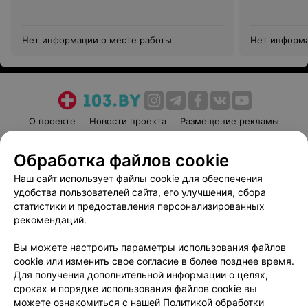
Нет информации о месте работы
Нет информа
О проекте
Новости проекта
Размещение рекламы
Медицинский маркетинг
Публичный договор
Обработка файлов cookie
Пользовательское соглашение
Способы оплаты
Наш сайт использует файлы cookie для обеспечения
Вакансии
Партнеры
удобства пользователей сайта, его улучшения, сбора
Написать руководителю 103.by
статистики и предоставления персонализированных
Написать в поддержку
рекомендаций.
Персональные настройки cookie
Вы можете настроить параметры использования файлов
Обработка персональных данных
cookie или изменить свое согласие в более позднее время.
Для получения дополнительной информации о целях,
сроках и порядке использования файлов cookie вы
можете ознакомиться с нашей
Политикой обработки