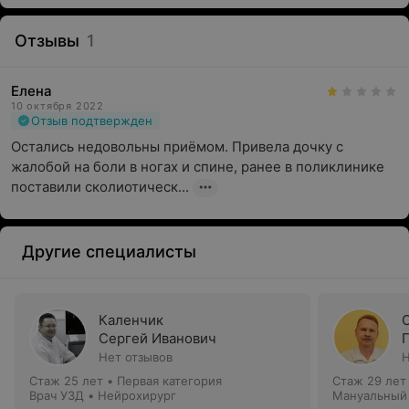
Отзывы
1
Елена
10 октября 2022
Отзыв подтвержден
Остались недовольны приёмом. Привела дочку с 
жалобой на боли в ногах и спине, ранее в поликлинике 
поставили сколиотическ...
Другие специалисты
Каленчик
Сергей Иванович
Нет отзывов
Н
Стаж 25 лет
•
Первая категория
Стаж 29 лет
Врач УЗД • Нейрохирург
Мануальный 