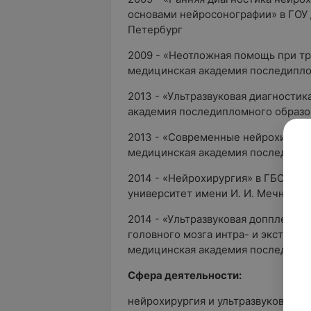
основами нейросонографии» в ГОУ
Петербург
2009 - «Неотложная помощь при тр
медицинская академия последипло
2013 - «Ультразвуковая диагностик
академия последипломного образо
2013 - «Современные нейрохирург
медицинская академия последипло
2014 - «Нейрохирургия» в ГБОУ В
университет имени И. И. Мечников
2014 - «Ультразвуковая допплеровс
головного мозга интра- и экстракр
медицинская академия последипло
Сфера деятельности:
нейрохирургия и ультразвуковая ди