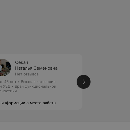
Секач
Будни
Наталья Семеновна
Натал
Нет отзывов
7 отзы
ж 46 лет
•
Высшая категория
Стаж 26 лет
•
Выс
ч УЗД • Врач функциональной
Врач УЗД
гностики
 информации о месте работы
Нет информации о