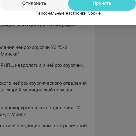
Отклонить
Принять
врач кабинета УЗИ ГУ «РНПЦ
Персональные настройки Cookie
медицинского центра «Томография»
еления нейрохирургии УЗ "5-й
 Минска"
«РНПЦ неврологии и нейрохирургии»,
ского нейрохирургического отделения
ца скорой медицинской помощи г.
 нейрохирургического отделения ГУ
», г. Минск
гностики в медицинском центре «Новый