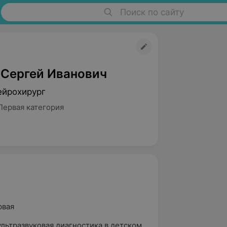
Поиск по сайту
 Сергей Иванович
ейрохирург
Первая категория
рвая
льтразвуковая диагностика в детском