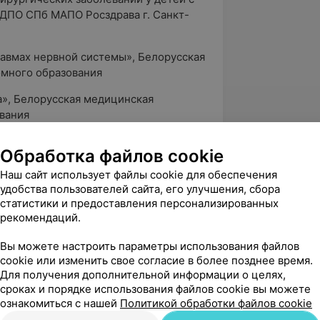
 ДПО СПб МАПО Росздрава г. Санкт-
авмах нервной системы», Белорусская
много образования
а», Белорусская медицинская
вания
ические технологии», Белорусская
Обработка файлов cookie
много образования
Наш сайт использует файлы cookie для обеспечения
ПО «Северо-Западный государственный
удобства пользователей сайта, его улучшения, сбора
а» МЗ РФ г. Санкт-Петербург
статистики и предоставления персонализированных
рекомендаций.
кая диагностика заболеваний сосудов
аниального уровня», Белорусская
Вы можете настроить параметры использования файлов
много образования
cookie или изменить свое согласие в более позднее время.
Для получения дополнительной информации о целях,
сроках и порядке использования файлов cookie вы можете
ознакомиться с нашей
Политикой обработки файлов cookie
агностика детского возраста