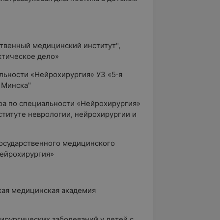
ственный медицинский институт",
ктическое дело»
альности «Нейрохирургия» УЗ «5‑я
 Минска"
ра по специальности «Нейрохирургия»
титуте неврологии, нейрохирургии и
государственного медицинского
Нейрохирургия»
кая медицинская академия
ирургических заболеваний у детей с