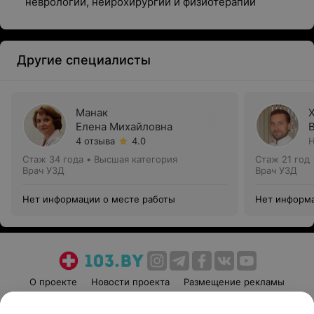
неврологии, нейрохирургии и физиотерапии
Другие специалисты
Манак
Елена Михайловна
4 отзыва
4.0
Н
Стаж 34 года
•
Высшая категория
Стаж 21 год
Врач УЗД
Врач УЗД
Нет информации о месте работы
Нет информа
О проекте
Новости проекта
Размещение рекламы
Медицинский маркетинг
Публичный договор