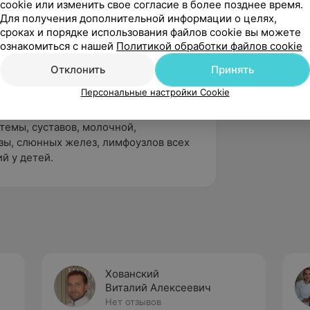
cookie или изменить свое согласие в более позднее время.
Для получения дополнительной информации о целях,
сроках и порядке использования файлов cookie вы можете
остика ИБС»
ознакомиться с нашей
Политикой обработки файлов cookie
ионной категории 2007г.
Отклонить
Принять
Персональные настройки Cookie
анов брюшной полости, мочеполовой
темы, суставов, молочной,
зы, слюнных желез, лимфоузлов всех
й у детей.
Хованский
Виталий Алексеевич
Нет отзывов