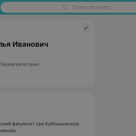
Поиск по сайту
лья Иванович
Первая категория
нский факультет при Куйбышевском
ьянова.