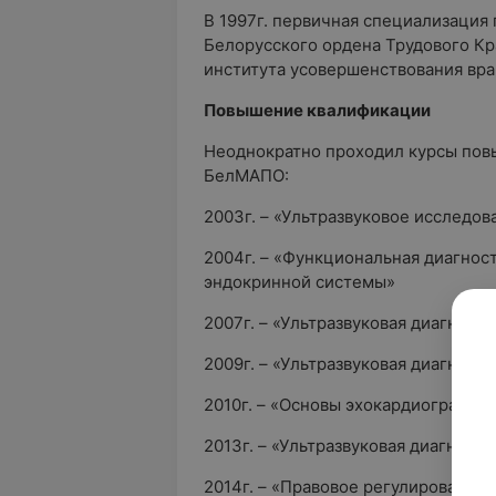
В 1997г. первичная специализация 
Белорусского ордена Трудового Кр
института усовершенствования вра
Повышение квалификации
Неоднократно проходил курсы пов
БелМАПО:
2003г. – «Ультразвуковое исследов
2004г. – «Функциональная диагнос
эндокринной системы»
2007г. – «Ультразвуковая диагност
2009г. – «Ультразвуковая диагност
2010г. – «Основы эхокардиографии
2013г. – «Ультразвуковая диагност
2014г. – «Правовое регулирование 