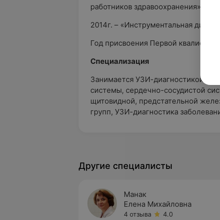
работников здравоохранения»
2014г. – «Инструментальная диагн
Год присвоения Первой квалификац
Специализация
Занимается УЗИ-диагностикой орг
системы, сердечно-сосудистой сис
щитовидной, предстательной желе
групп, УЗИ-диагностика заболевани
Другие специалисты
Манак
Елена Михайловна
4 отзыва
4.0