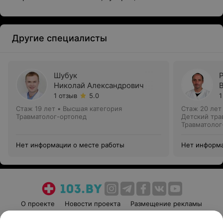
Другие специалисты
Шубук
Николай Александрович
1 отзыв
5.0
1
Стаж 19 лет
•
Высшая категория
Стаж 20 лет
Травматолог-ортопед
Детский тра
Травматолог
Нет информации о месте работы
Нет информа
О проекте
Новости проекта
Размещение рекламы
Медицинский маркетинг
Публичный договор