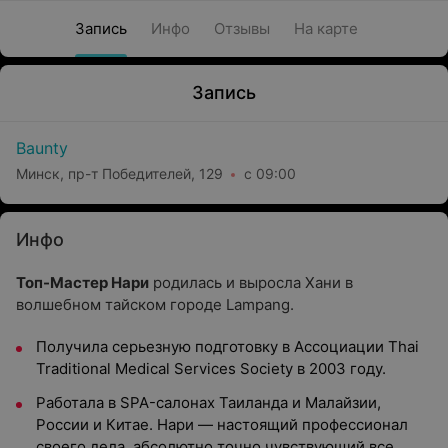
Запись
Инфо
Отзывы
На карте
Запись
Baunty
Минск, пр-т Победителей, 129
с 09:00
Инфо
Топ-Мастер Нари
родилась и выросла Хани в
волшебном тайском городе Lampang.
Получила серьезную подготовку в Ассоциации Thai
Traditional Medical Services Society в 2003 году.
Работала в SPA-салонах Таиланда и Малайзии,
России и Китае. Нари — настоящий профессионал
своего дела, абсолютно точно чувствующий все