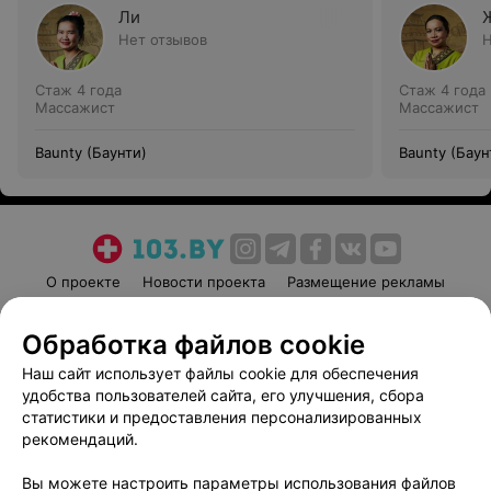
Ли
Нет отзывов
Н
Стаж 4 года
Стаж 4 года
Массажист
Массажист
Baunty (Баунти)
Baunty (Баун
О проекте
Новости проекта
Размещение рекламы
Медицинский маркетинг
Публичный договор
Обработка файлов cookie
Пользовательское соглашение
Способы оплаты
Наш сайт использует файлы cookie для обеспечения
Вакансии
Партнеры
удобства пользователей сайта, его улучшения, сбора
Написать руководителю 103.by
статистики и предоставления персонализированных
Написать в поддержку
рекомендаций.
Персональные настройки cookie
Вы можете настроить параметры использования файлов