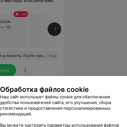
о мастера: классический,
-
38
%
ассаж
 — 10
Все цены
, что мастер работает осознанно и с вниманием к телу.
Еще
sApp
Обработка файлов cookie
Наш сайт использует файлы cookie для обеспечения
удобства пользователей сайта, его улучшения, сбора
статистики и предоставления персонализированных
рекомендаций.
Вы можете настроить параметры использования файлов