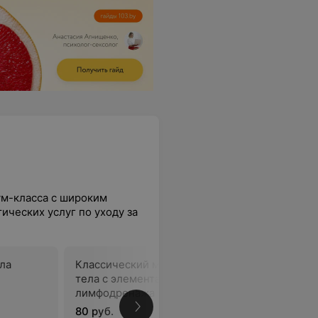
м-класса с широким
ических услуг по уходу за
ла
Классический массаж всего
Миофасциа
тела с элементами
тела (кром
лимфодренажа «Полная
релаксация» (кроме
80 руб.
125 руб.