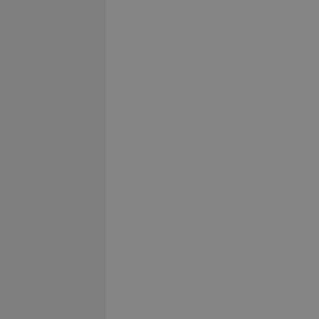
аж всего тела
ечебного).