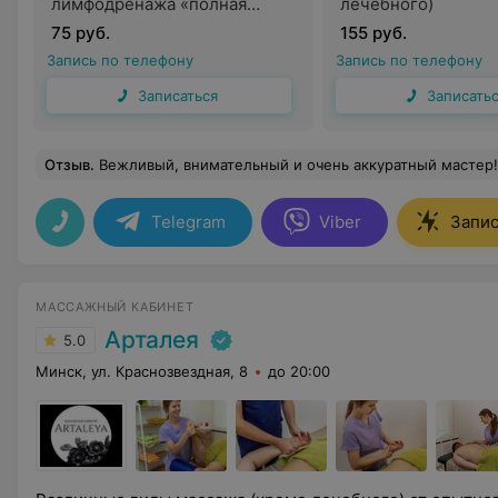
лимфодренажа «полная
лечебного)
релаксация» (кроме
75 руб.
155 руб.
лечебного)
Запись по телефону
Запись по телефону
Записаться
Записать
Отзыв
.
Вежливый, внимательный и очень аккуратный мастер!
Telegram
Viber
Запис
МАССАЖНЫЙ КАБИНЕТ
Арталея
5.0
Минск, ул. Краснозвездная, 8
до 20:00