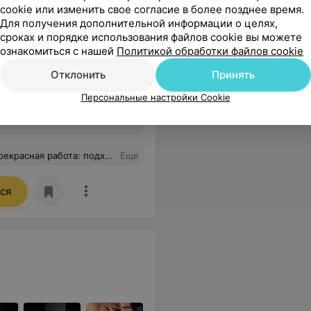
cookie или изменить свое согласие в более позднее время.
Для получения дополнительной информации о целях,
ливый сервис обслуживания
сроках и порядке использования файлов cookie вы можете
ознакомиться с нашей
Политикой обработки файлов cookie
Отклонить
Принять
Персональные настройки Cookie
Все цены
ции и отличную атмосферу и настроение. Чувствую себя обновлённой, в тренде)
Еще
ся