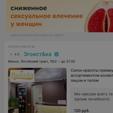
ЭФФЕКТИВНАЯ РЕКЛАМА НА САЙТЕ
САЛОН КРАСОТЫ
Эгоист&ка
4.9
Минск, Логойский тракт, 19/2
до 21:00
Салон красоты премиу
ассортиментом космет
лицом и телом
Mix-массаж всего те
(кроме лечебного).
120 руб.