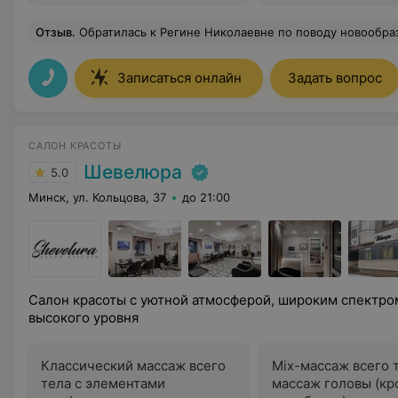
Отзыв
.
Обратилась к Регине Николаевне по поводу новообразований на коже. Был проведен детальный осмотр. Доктор все подробно и тактично разъяснила по каждому образованию. Также было решено удалить родинку, все прошло безболезненно и максимально комфортно. Были даны подробные
Записаться онлайн
Задать вопрос
САЛОН КРАСОТЫ
Шевелюра
5.0
Минск, ул. Кольцова, 37
до 21:00
Салон красоты с уютной атмосферой, широким спектро
высокого уровня
Классический массаж всего
Mix-массаж всего 
тела с элементами
массаж головы (кр