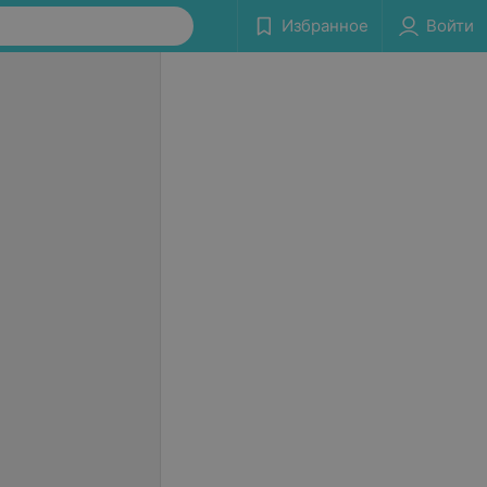
Избранное
Войти