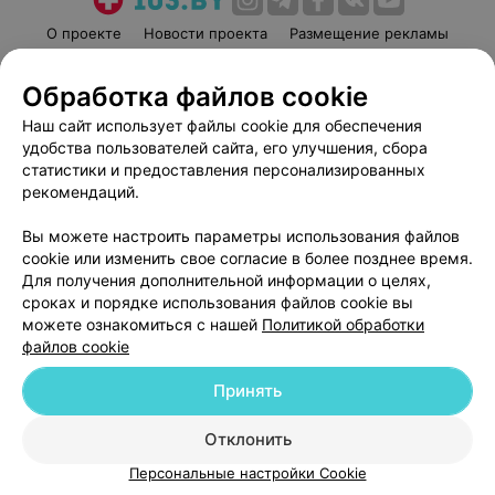
О проекте
Новости проекта
Размещение рекламы
Медицинский маркетинг
Публичный договор
Обработка файлов cookie
Пользовательское соглашение
Способы оплаты
Наш сайт использует файлы cookie для обеспечения
Вакансии
Партнеры
удобства пользователей сайта, его улучшения, сбора
Написать руководителю 103.by
статистики и предоставления персонализированных
Написать в поддержку
рекомендаций.
Персональные настройки cookie
Вы можете настроить параметры использования файлов
Обработка персональных данных
cookie или изменить свое согласие в более позднее время.
Для получения дополнительной информации о целях,
сроках и порядке использования файлов cookie вы
можете ознакомиться с нашей
Политикой обработки
файлов cookie
Принять
© 2026 ООО «Артокс Лаб», УНП 191700409
| 220012, Республика Беларусь,
г. Минск, улица Толбухина, 2, пом. 16 | help@103.by
Отклонить
Служба поддержки
+375 291212755
Персональные настройки Cookie