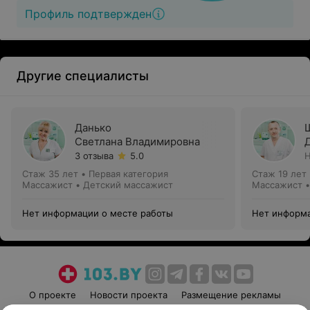
Профиль подтвержден
Другие специалисты
Данько
Светлана Владимировна
3 отзыва
5.0
Н
Стаж 35 лет
•
Первая категория
Стаж 19 лет
Массажист • Детский массажист
Массажист •
Нет информации о месте работы
Нет информа
О проекте
Новости проекта
Размещение рекламы