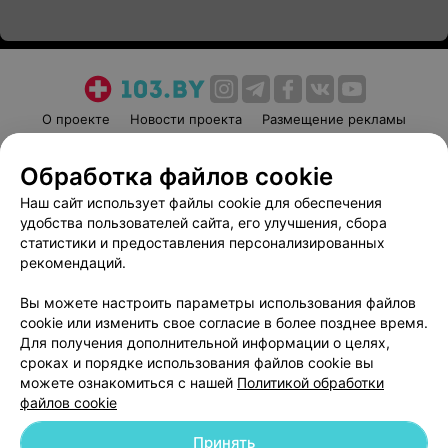
О проекте
Новости проекта
Размещение рекламы
Медицинский маркетинг
Публичный договор
Обработка файлов cookie
Пользовательское соглашение
Способы оплаты
Наш сайт использует файлы cookie для обеспечения
Вакансии
Партнеры
удобства пользователей сайта, его улучшения, сбора
Написать руководителю 103.by
статистики и предоставления персонализированных
Написать в поддержку
рекомендаций.
Персональные настройки cookie
Вы можете настроить параметры использования файлов
Обработка персональных данных
cookie или изменить свое согласие в более позднее время.
Для получения дополнительной информации о целях,
сроках и порядке использования файлов cookie вы
можете ознакомиться с нашей
Политикой обработки
файлов cookie
Принять