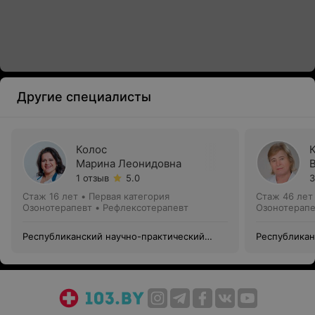
Другие специалисты
Колос
Марина Леонидовна
1 отзыв
5.0
3
Стаж 16 лет
•
Первая категория
Стаж 46 лет
Озонотерапевт • Рефлексотерапевт
Озонотерапе
Республиканский научно-практический
Республикан
центр медицинской экспертизы и
центр медиц
реабилитации
реабилитац