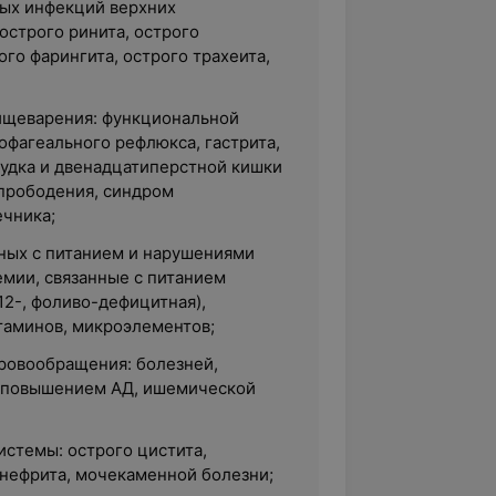
ых инфекций верхних
острого ринита, острого
ого фарингита, острого трахеита,
ищеварения: функциональной
офагеального рефлюкса, гастрита,
лудка и двенадцатиперстной кишки
 прободения, синдром
чника;
нных с питанием и нарушениями
емии, связанные с питанием
12-, фоливо-дефицитная),
таминов, микроэлементов;
ровообращения: болезней,
 повышением АД, ишемической
истемы: острого цистита,
нефрита, мочекаменной болезни;