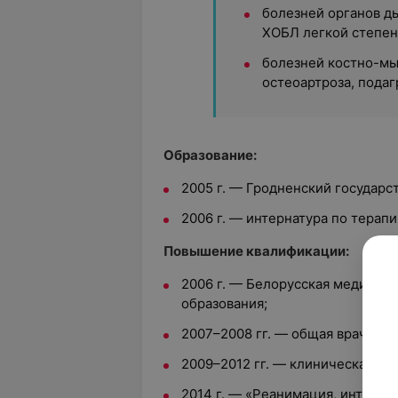
болезней органов ды
ХОБЛ легкой степен
болезней костно-мы
остеоартроза, подаг
Образование:
2005 г. — Гродненский государ
2006 г. — интернатура по терапи
Повышение квалификации:
2006 г. — Белорусская медицин
образования;
2007–2008 гг. — общая врачебна
2009–2012 гг. — клиническая ор
2014 г. — «Реанимация, интенси