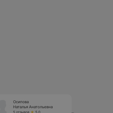
Осипова
Хасан
Наталья Анатольевна
Имрул
5 отзывов
5.0
8 отзы