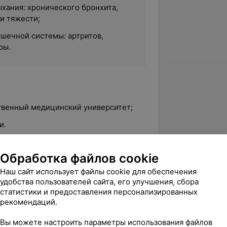
хания: хронического бронхита,
и тяжести;
шечной системы: артритов,
ры.
ственный медицинский университет;
и.
Обработка файлов cookie
ская академия последипломного
Наш сайт использует файлы cookie для обеспечения
удобства пользователей сайта, его улучшения, сбора
я практика;
статистики и предоставления персонализированных
рекомендаций.
динатура по терапии;
Вы можете настроить параметры использования файлов
вная терапия и ЭКГ-диагностика