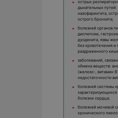
острых респираторн
дыхательных путей: 
назофарингита, остр
острого бронхита;
болезней органов п
диспепсии, гастроэз
дуоденита, язвы же
без кровотечения и
раздраженного кише
заболеваний, связа
обмена веществ: ан
(железо-, витамин В
недостаточности ви
болезней системы к
характеризующихся
болезни сердца;
болезней мочевой с
хронического пиело