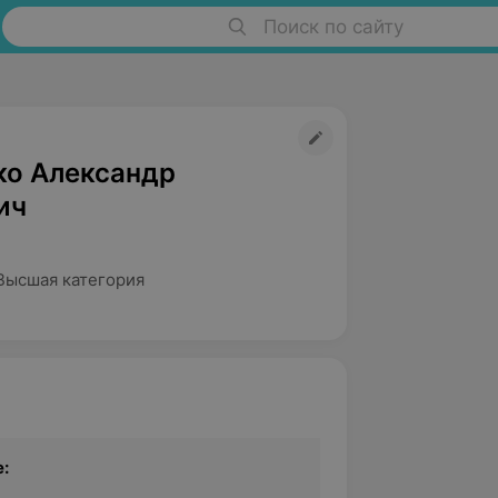
Поиск по сайту
о Александр
ич
Высшая категория
: