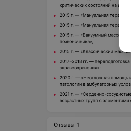
критических состояний на догос
2015 г. — «Мануальная терапия в
2015 г. — «Мануальная терапия п
2015 г. — «Вакуумный массаж в
позвоночника»;
2015 г. — «Классический массаж
2017–2018 гг. — переподготовка
здравоохранения»;
2020 г. — «Неотложная помощь 
патологии в амбулаторных услов
2021 г. — «Сердечно-сосудистые
возрастных групп с элементами
Отзывы
1