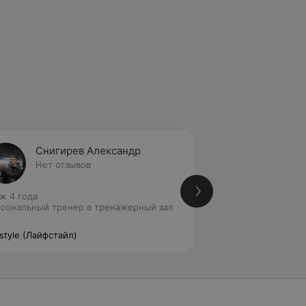
Снигирев Александр
Кукси
Нет отзывов
Нет от
ж 4 года
Стаж 4 года
сональный тренер в тренажерный зал
Персональный тре
estyle (Лайфстайл)
Lifestyle (Лайфстай