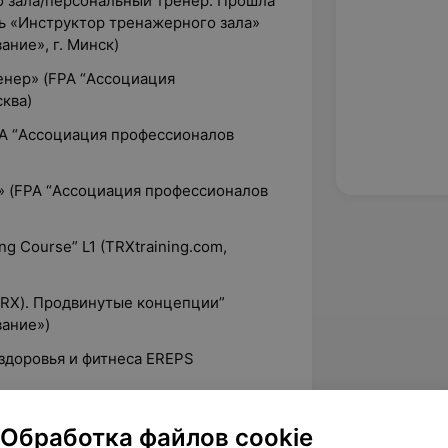
о зала/персональный тренер. Прошла
ь «Инструктор тренажерного зала»
ание», г. Минск)
енер» (FPA “Ассоциация
сква)
PA “Ассоциация профессионалов
» (FPA “Ассоциация профессионалов
g Course” L1 (TRXtraining.com,
TRX). Продвинутые концепции”
вание»)
здоровья и фитнеса EREPS
Обработка файлов cookie
ерном зале.