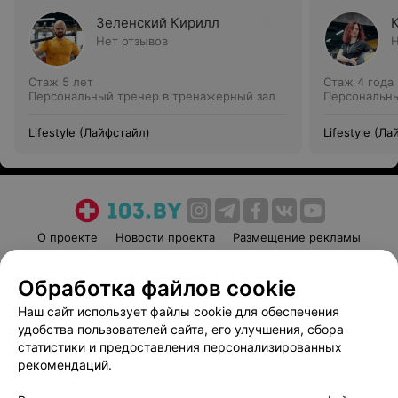
Зеленский Кирилл
Нет отзывов
Н
Стаж 5 лет
Стаж 4 года
Персональный тренер в тренажерный зал
Персональны
Lifestyle (Лайфстайл)
Lifestyle (Л
О проекте
Новости проекта
Размещение рекламы
Медицинский маркетинг
Публичный договор
Обработка файлов cookie
Пользовательское соглашение
Способы оплаты
Наш сайт использует файлы cookie для обеспечения
Вакансии
Партнеры
удобства пользователей сайта, его улучшения, сбора
Написать руководителю 103.by
статистики и предоставления персонализированных
Написать в поддержку
рекомендаций.
Персональные настройки cookie