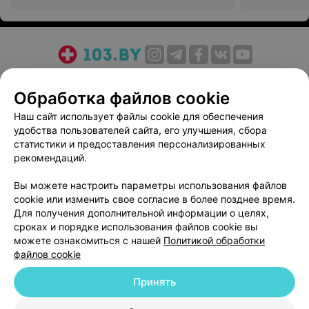
О проекте
Новости проекта
Размещение рекламы
Обработка файлов cookie
Медицинский маркетинг
Публичный договор
Пользовательское соглашение
Способы оплаты
Наш сайт использует файлы cookie для обеспечения
удобства пользователей сайта, его улучшения, сбора
Вакансии
Партнеры
статистики и предоставления персонализированных
Написать руководителю 103.by
рекомендаций.
Написать в поддержку
Вы можете настроить параметры использования файлов
Персональные настройки cookie
cookie или изменить свое согласие в более позднее время.
Обработка персональных данных
Для получения дополнительной информации о целях,
сроках и порядке использования файлов cookie вы
можете ознакомиться с нашей
Политикой обработки
файлов cookie
Принять
© 2026 ООО «Артокс Лаб», УНП 191700409
| 220012, Республика Беларусь,