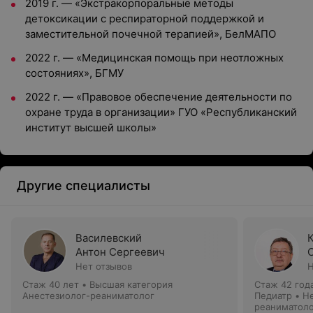
2019 г. — «Экстракорпоральные методы
детоксикации с респираторной поддержкой и
заместительной почечной терапией», БелМАПО
2022 г. — «Медицинская помощь при неотложных
состояниях», БГМУ
2022 г. — «Правовое обеспечение деятельности по
охране труда в организации» ГУО «Республиканский
институт высшей школы»
Другие специалисты
Василевский
Антон Сергеевич
Нет отзывов
Н
Стаж 40 лет
•
Высшая категория
Стаж 42 год
Анестезиолог-реаниматолог
Педиатр • Н
реаниматол