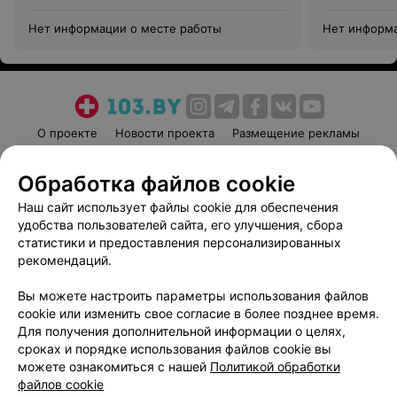
Нет информации о месте работы
Нет информа
О проекте
Новости проекта
Размещение рекламы
Медицинский маркетинг
Публичный договор
Обработка файлов cookie
Пользовательское соглашение
Способы оплаты
Наш сайт использует файлы cookie для обеспечения
Вакансии
Партнеры
удобства пользователей сайта, его улучшения, сбора
Написать руководителю 103.by
статистики и предоставления персонализированных
Написать в поддержку
рекомендаций.
Персональные настройки cookie
Вы можете настроить параметры использования файлов
Обработка персональных данных
cookie или изменить свое согласие в более позднее время.
Для получения дополнительной информации о целях,
сроках и порядке использования файлов cookie вы
можете ознакомиться с нашей
Политикой обработки
файлов cookie