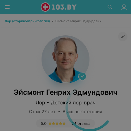
Лор (оториноларингология)
•
Эйсмонт Генрих Эдмундович
Эйсмонт Генрих Эдмундович
Лор • Детский лор-врач
Стаж 27 лет • Высшая категория
5.0
24 отзыва