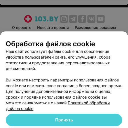
О проекте
Новости проекта
Размещение рекламы
Медицинский маркетинг
Публичный договор
Обработка файлов cookie
Пользовательское соглашение
Способы оплаты
Наш сайт использует файлы cookie для обеспечения
Вакансии
Партнеры
удобства пользователей сайта, его улучшения, сбора
Написать руководителю 103.by
статистики и предоставления персонализированных
Написать в поддержку
рекомендаций.
Персональные настройки cookie
Вы можете настроить параметры использования файлов
Обработка персональных данных
cookie или изменить свое согласие в более позднее время.
Для получения дополнительной информации о целях,
сроках и порядке использования файлов cookie вы
можете ознакомиться с нашей
Политикой обработки
файлов cookie
Принять
© 2026 ООО «Артокс Лаб», УНП 191700409
| 220012, Республика Беларусь,