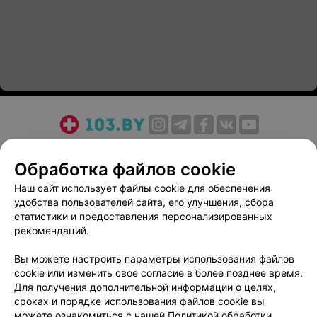
О проекте
Новости проекта
Размещение рекламы
Обработка файлов cookie
Медицинский маркетинг
Публичный договор
Пользовательское соглашение
Способы оплаты
Наш сайт использует файлы cookie для обеспечения
удобства пользователей сайта, его улучшения, сбора
Вакансии
Партнеры
статистики и предоставления персонализированных
Написать руководителю 103.by
рекомендаций.
Написать в поддержку
Вы можете настроить параметры использования файлов
Персональные настройки cookie
cookie или изменить свое согласие в более позднее время.
Обработка персональных данных
Для получения дополнительной информации о целях,
сроках и порядке использования файлов cookie вы
можете ознакомиться с нашей
Политикой обработки