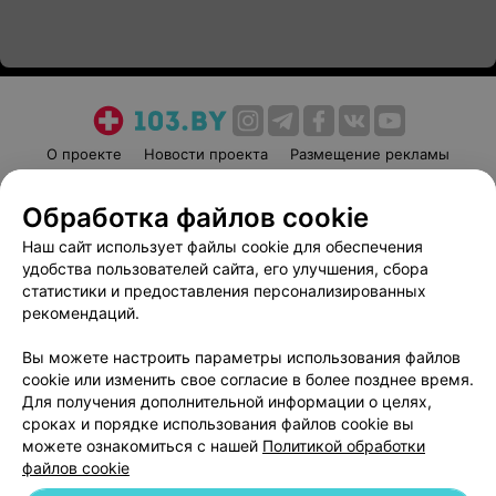
О проекте
Новости проекта
Размещение рекламы
Медицинский маркетинг
Публичный договор
Обработка файлов cookie
Пользовательское соглашение
Способы оплаты
Наш сайт использует файлы cookie для обеспечения
Вакансии
Партнеры
удобства пользователей сайта, его улучшения, сбора
Написать руководителю 103.by
статистики и предоставления персонализированных
Написать в поддержку
рекомендаций.
Персональные настройки cookie
Вы можете настроить параметры использования файлов
Обработка персональных данных
cookie или изменить свое согласие в более позднее время.
Для получения дополнительной информации о целях,
сроках и порядке использования файлов cookie вы
можете ознакомиться с нашей
Политикой обработки
файлов cookie