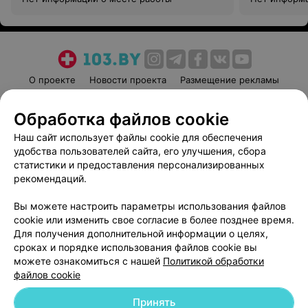
О проекте
Новости проекта
Размещение рекламы
Медицинский маркетинг
Публичный договор
Обработка файлов cookie
Пользовательское соглашение
Способы оплаты
Наш сайт использует файлы cookie для обеспечения
Вакансии
Партнеры
удобства пользователей сайта, его улучшения, сбора
Написать руководителю 103.by
статистики и предоставления персонализированных
Написать в поддержку
рекомендаций.
Персональные настройки cookie
Вы можете настроить параметры использования файлов
Обработка персональных данных
cookie или изменить свое согласие в более позднее время.
Для получения дополнительной информации о целях,
сроках и порядке использования файлов cookie вы
можете ознакомиться с нашей
Политикой обработки
файлов cookie
Принять