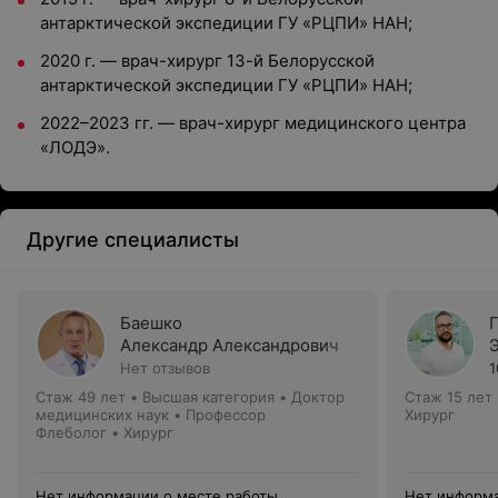
антарктической экспедиции ГУ «РЦПИ» НАН;
2020 г. — врач-хирург 13-й Белорусской
антарктической экспедиции ГУ «РЦПИ» НАН;
2022–2023 гг. — врач-хирург медицинского центра
«ЛОДЭ».
Другие специалисты
Баешко
Александр Александрович
Нет отзывов
1
Стаж 49 лет
•
Высшая категория
•
Доктор
Стаж 15 лет
медицинских наук • Профессор
Хирург
Флеболог • Хирург
Нет информации о месте работы
Нет информа