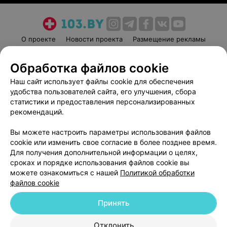
О проекте
Новости проекта
Размещение рекламы
Медицинский маркетинг
Публичный договор
Обработка файлов cookie
Пользовательское соглашение
Способы оплаты
Наш сайт использует файлы cookie для обеспечения
Вакансии
Партнеры
удобства пользователей сайта, его улучшения, сбора
Написать руководителю 103.by
статистики и предоставления персонализированных
Написать в поддержку
рекомендаций.
Персональные настройки cookie
Вы можете настроить параметры использования файлов
Обработка персональных данных
cookie или изменить свое согласие в более позднее время.
Для получения дополнительной информации о целях,
сроках и порядке использования файлов cookie вы
можете ознакомиться с нашей
Политикой обработки
файлов cookie
Принять
© 2026 ООО «Артокс Лаб», УНП 191700409
| 220012, Республика Беларусь,
г. Минск, улица Толбухина, 2, пом. 16 | help@103.by
Отклонить