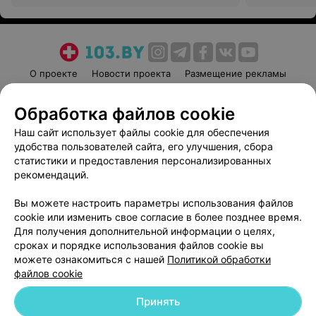
О проекте
Новости проекта
Размещение рекламы
Медицинский маркетинг
Публичный договор
Обработка файлов cookie
Пользовательское соглашение
Способы оплаты
Наш сайт использует файлы cookie для обеспечения
Вакансии
Партнеры
удобства пользователей сайта, его улучшения, сбора
Написать руководителю 103.by
статистики и предоставления персонализированных
Написать в поддержку
рекомендаций.
Персональные настройки cookie
Вы можете настроить параметры использования файлов
Обработка персональных данных
cookie или изменить свое согласие в более позднее время.
Для получения дополнительной информации о целях,
сроках и порядке использования файлов cookie вы
можете ознакомиться с нашей
Политикой обработки
файлов cookie
Принять
© 2026 ООО «Артокс Лаб», УНП 191700409
| 220012, Республика Беларусь,