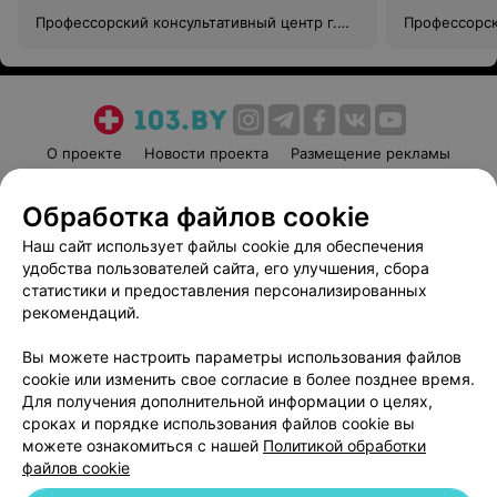
Профессорский консультативный центр г.
Профессорск
Гродно
Гродно
О проекте
Новости проекта
Размещение рекламы
Медицинский маркетинг
Публичный договор
Обработка файлов cookie
Пользовательское соглашение
Способы оплаты
Наш сайт использует файлы cookie для обеспечения
Вакансии
Партнеры
удобства пользователей сайта, его улучшения, сбора
Написать руководителю 103.by
статистики и предоставления персонализированных
Написать в поддержку
рекомендаций.
Персональные настройки cookie
Вы можете настроить параметры использования файлов
Обработка персональных данных
cookie или изменить свое согласие в более позднее время.
Для получения дополнительной информации о целях,
сроках и порядке использования файлов cookie вы
можете ознакомиться с нашей
Политикой обработки
файлов cookie