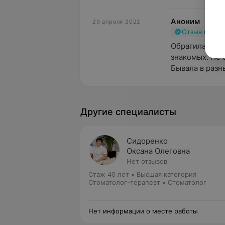
Аноним
29 апреля 2022
Отзыв подт
Обратилась в 
знакомых. Не 
Бывала в разны
Другие специалисты
Сидоренко
Оксана Олеговна
Нет отзывов
Стаж 40 лет
•
Высшая категория
Стоматолог-терапевт • Стоматолог
Нет информации о месте работы