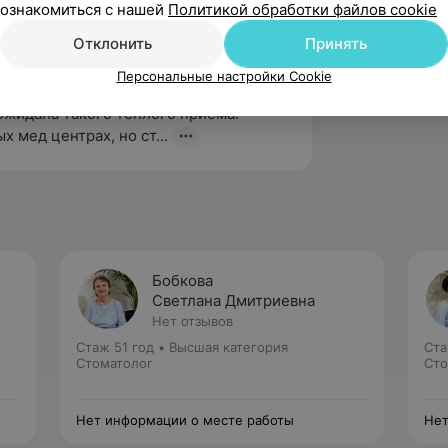
ознакомиться с нашей
Политикой обработки файлов cookie
Отклонить
Принять
вержден
Рекомендую
Персональные настройки Cookie
стоматологию по рекомендации 
ожидала такого теплого приема. 
х мед центрах, но ст...
Бобкова
Светлана Дмитриевна
Нет отзывов
Стаж 51 год
•
Высшая категория
Ста
Стоматолог
Сто
Нет информации о месте работы
Нет