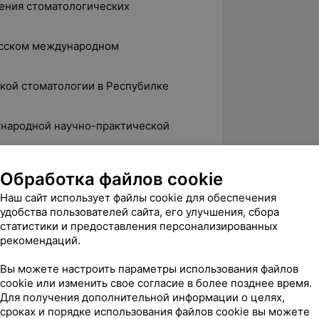
чения стоматологических
русском международном
окой стоматологии в Респубилке
дународной научно-практической
Обработка файлов cookie
Наш сайт использует файлы cookie для обеспечения
удобства пользователей сайта, его улучшения, сбора
статистики и предоставления персонализированных
рекомендаций.
вержден
Вы можете настроить параметры использования файлов
 благодарность Грукало Ольге 
cookie или изменить свое согласие в более позднее время.
 высокий профессионализм, чуткость и 
Для получения дополнительной информации о целях,
хов Вам в рабо...
сроках и порядке использования файлов cookie вы можете