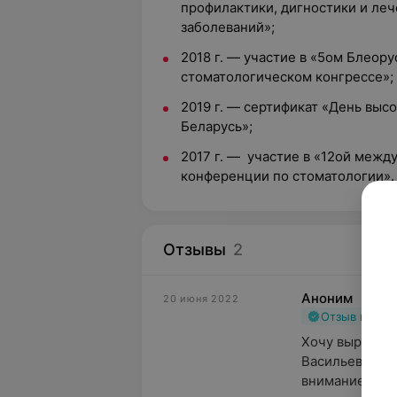
профилактики, дигностики и ле
заболеваний»;
2018 г. — участие в «5ом Блео
стоматологическом конгрессе»;
2019 г. — сертификат «День выс
Беларусь»;
2017 г. — участие в «12ой меж
конференции по стоматологии».
Отзывы
2
Аноним
20 июня 2022
Отзыв подт
Хочу выразить
Васильевне за
внимание. Успе