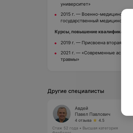
университет»
2015 г. — Военно-медицинский ф
государственный медицинский 
Курсы, повышение квалификации
2019 г. — Присвоена вторая ква
2021 г. — «Современные аспект
травмы»
Другие специалисты
Авдей
Павел Павлович
4 отзыва
4.5
Стаж 52 года
•
Высшая категория
Флеболог