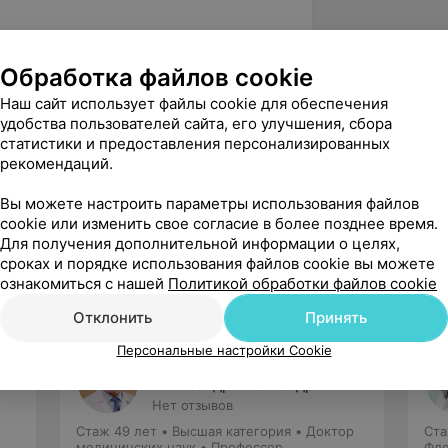
акультет в УО «Белорусский
университет»
Обработка файлов cookie
Наш сайт использует файлы cookie для обеспечения
удобства пользователей сайта, его улучшения, сбора
статистики и предоставления персонализированных
лификационная категория
рекомендаций.
ы диагностики и лечение холовой
Вы можете настроить параметры использования файлов
cookie или изменить свое согласие в более позднее время.
Для получения дополнительной информации о целях,
сроках и порядке использования файлов cookie вы можете
ознакомиться с нашей
Политикой обработки файлов cookie
Отклонить
Принять
Персональные настройки Cookie
Баешко
Александр Александрович
Нет отзывов
Стаж 49 лет
•
Высшая категория
•
Доктор
Ста
медицинских наук • Профессор
Фле