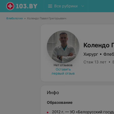
Все рубрики
Флебология
•
Колендо Павел Григорьевич
Колендо 
Хирург • Фле
Стаж 13 лет • 
Нет отзывов
Оставить
первый отзыв
Инфо
Образование
2012 г. — УО «Белорусский гос